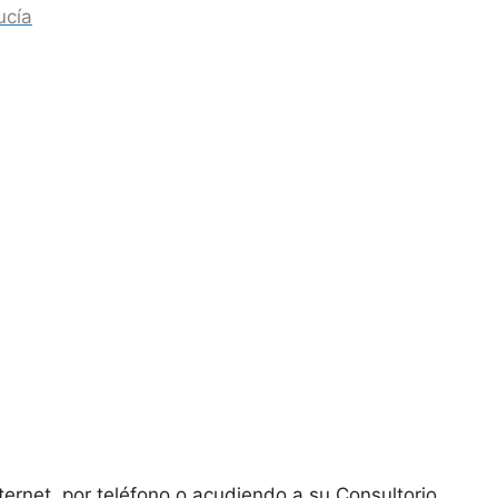
ucía
ternet, por teléfono o acudiendo a su Consultorio