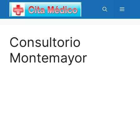
Saltar
Menú
al
contenido
Consultorio
Montemayor