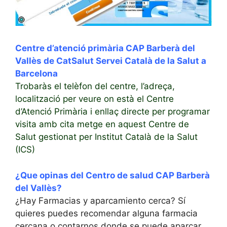
Centre d’atenció primària CAP Barberà del
Vallès de CatSalut Servei Català de la Salut a
Barcelona
Trobaràs el telèfon del centre, l’adreça,
localització per veure on està el Centre
d’Atenció Primària i enllaç directe per programar
visita amb cita metge en aquest Centre de
Salut gestionat per Institut Català de la Salut
(ICS)
¿Que opinas del Centro de salud CAP Barberà
del Vallès?
¿Hay Farmacias y aparcamiento cerca? Sí
quieres puedes recomendar alguna farmacia
cercana o contarnos donde se puede aparcar.