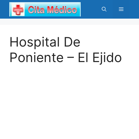
Saltar
Menú
al
contenido
Hospital De
Poniente – El Ejido