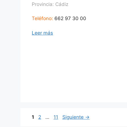
Provincia:
Cádiz
Teléfono:
662 97 30 00
Leer más
Página
Página
Página
1
2
…
11
Siguiente
→