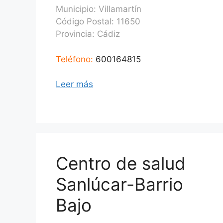
Municipio: Villamartín
Código Postal: 11650
Provincia:
Cádiz
Teléfono:
600164815
Leer más
Centro de salud
Sanlúcar-Barrio
Bajo