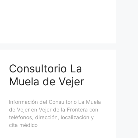
Consultorio La
Muela de Vejer
Información del Consultorio La Muela
de Vejer en Vejer de la Frontera con
teléfonos, dirección, localización y
cita médico