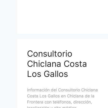
Consultorio
Chiclana Costa
Los Gallos
Información del Consultorio Chiclana
Costa Los Gallos en Chiclana de la
Frontera con teléfonos, dirección,