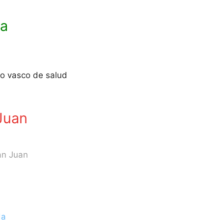
oa
io vasco de salud
Juan
an Juan
da