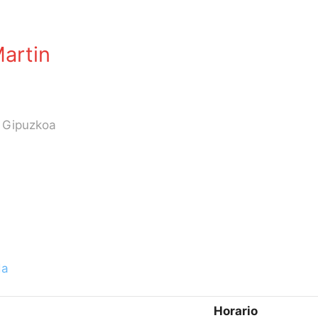
artin
a Gipuzkoa
da
Horario