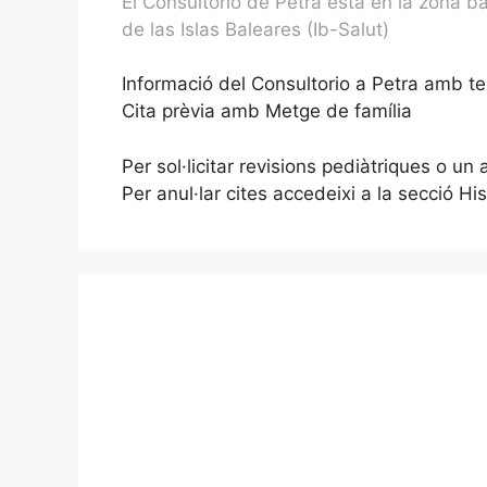
El Consultorio de Petra está en la zona b
de las Islas Baleares (Ib-Salut)
Informació del Consultorio a Petra amb tel
Cita prèvia amb Metge de família
Per sol·licitar revisions pediàtriques o un
Per anul·lar cites accedeixi a la secció H