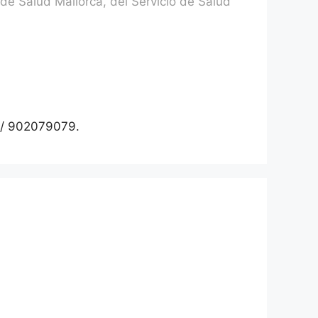
 de Salud Mallorca, del Servicio de Salud
79 / 902079079.