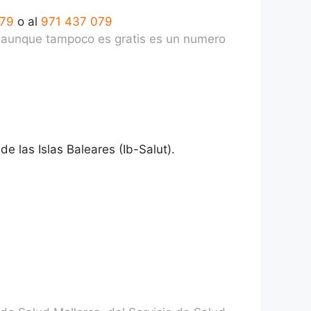
079
o al
971 437 079
ue aunque tampoco es gratis es un numero
e las Islas Baleares (Ib-Salut).