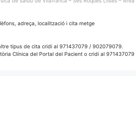
ásica de salud de Vilafranca – Ses Roques Llises – Área
èfons, adreça, localització i cita metge
 altre tipus de cita cridi al 971437079 / 902079079.
istòria Clínica del Portal del Pacient o cridi al 9714370