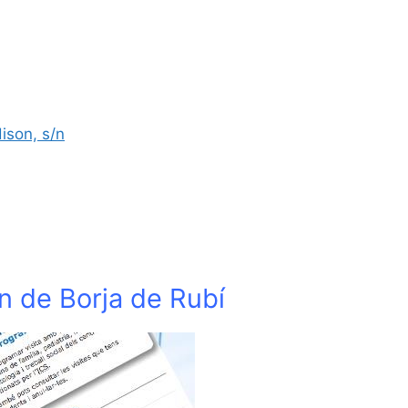
ison, s/n
n de Borja de Rubí