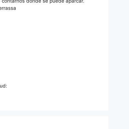
o contarnos donde se puede aparcar.
errassa
lud: