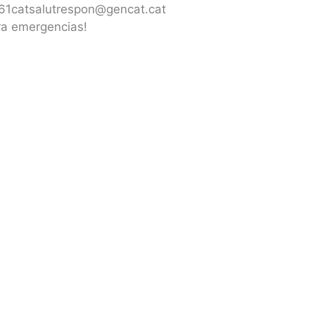
061catsalutrespon@gencat.cat
ra emergencias!