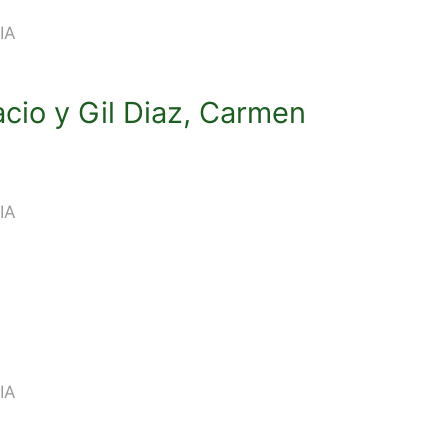
IA
cio y Gil Diaz, Carmen
IA
IA