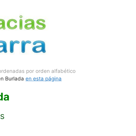
ordenadas por orden alfabético
en Burlada
en esta página
da
us